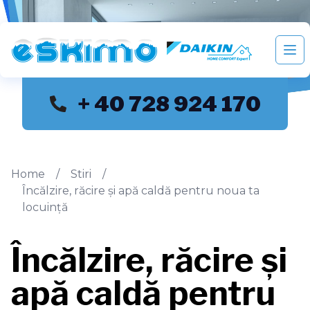
Eskimo distribuie si monteaza aparate de aer condition
Des
+ 40 728 924 170
Home
/
Stiri
/
Încălzire, răcire şi apă caldă pentru noua ta
locuinţă
Încălzire, răcire şi
apă caldă pentru