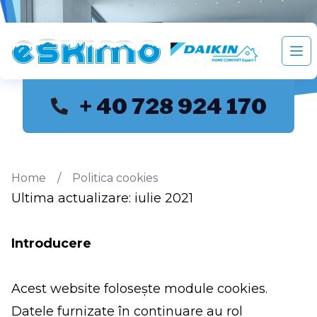
Eskimo distribuie si monteaza aparate de aer condition
Des
+ 40 728 924 170
Home
/
Politica cookies
Ultima actualizare: iulie 2021
Introducere
Acest website folosește module cookies.
Datele furnizate în continuare au rol