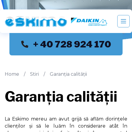
Eskimo distribuie si monteaza aparate de aer condition
Des
+ 40 728 924 170
Home
/
Stiri
/
Garanția calității
Garanția calității
La Eskimo mereu am avut grijă să aflăm dorințele
clienților și să le luăm în considerare atât în