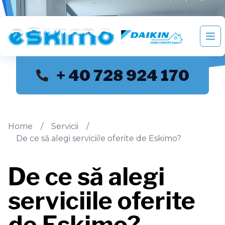
Eskimo distribuie si monteaza aparate de aer condition
Des
+ 40 728 924 170
Home
/
Servicii
/
De ce să alegi serviciile oferite de Eskimo?
De ce să alegi
serviciile oferite