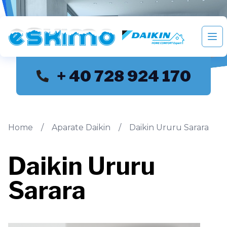
Eskimo distribuie si monteaza aparate de aer condition
Des
+ 40 728 924 170
Home
/
Aparate Daikin
/
Daikin Ururu Sarara
Daikin Ururu
Sarara