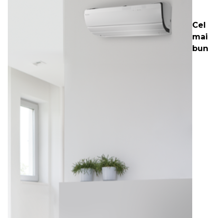
Cel
mai
bun