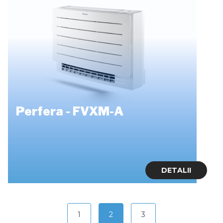
Perfera - FVXM-A
DETALII
1
2
3