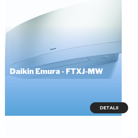
Daikin Emura - FTXJ-MW
DETALII